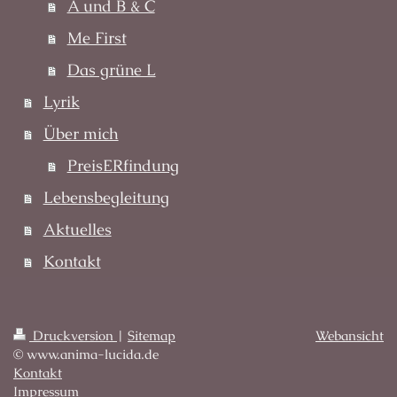
A und B & C
Me First
Das grüne L
Lyrik
Über mich
PreisERfindung
Lebensbegleitung
Aktuelles
Kontakt
Druckversion
|
Sitemap
Webansicht
© www.anima-lucida.de
Kontakt
Impressum